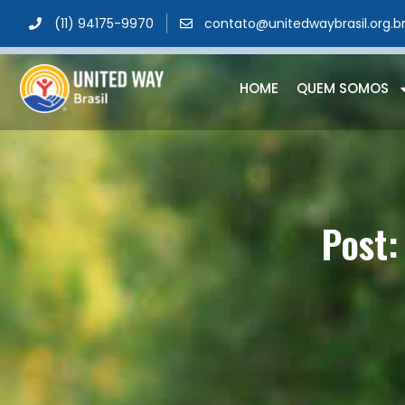
(11) 94175-9970
contato@unitedwaybrasil.org.b
HOME
QUEM SOMOS
Post: