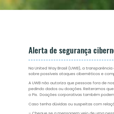
Alerta de segurança cibern
Na United Way Brasil (UWB), a transparência 
sobre possíveis ataques cibernéticos e comp
A UWB não autoriza que pessoas fora de n
pedindo dados ou doações. Reiteramos qu
o Pix. Doações corporativas também podem s
Caso tenha dúvidas ou suspeitas com relaçã
– Cheque se a mensagem veio de uma pess