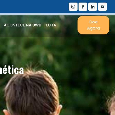
Doe
ACONTECE NA UWB
LOJA
Agora
nética