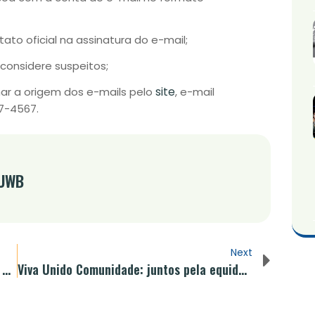
ato oficial na assinatura do e-mail;
 considere suspeitos;
site
ar a origem dos e-mails pelo
, e-mail
97-4567.
 UWB
Next
UWB conquista o Selo Doar: Certificação A+ reconhece organizações que trabalham com ética e transparência
Viva Unido Comunidade: juntos pela equidade para fortalecer a primeira infância