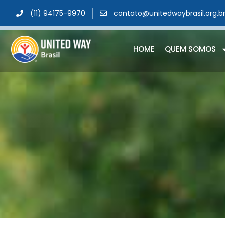
(11) 94175-9970
contato@unitedwaybrasil.org.b
HOME
QUEM SOMOS