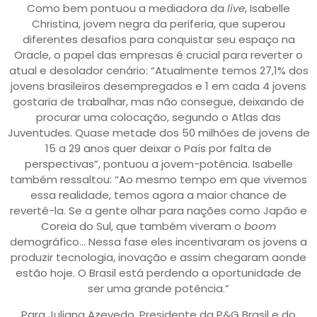
Como bem pontuou a mediadora da
live
, Isabelle
Christina, jovem negra da periferia, que superou
diferentes desafios para conquistar seu espaço na
Oracle, o papel das empresas é crucial para reverter o
atual e desolador cenário: “Atualmente temos 27,1% dos
jovens brasileiros desempregados e 1 em cada 4 jovens
gostaria de trabalhar, mas não consegue, deixando de
procurar uma colocação, segundo o Atlas das
Juventudes. Quase metade dos 50 milhões de jovens de
15 a 29 anos quer deixar o País por falta de
perspectivas”, pontuou a jovem-potência. Isabelle
também ressaltou: “Ao mesmo tempo em que vivemos
essa realidade, temos agora a maior chance de
revertê-la. Se a gente olhar para nações como Japão e
Coreia do Sul, que também viveram o
boom
demográfico… Nessa fase eles incentivaram os jovens a
produzir tecnologia, inovação e assim chegaram aonde
estão hoje. O Brasil está perdendo a oportunidade de
ser uma grande potência.”
Para Juliana Azevedo, Presidente da P&G Brasil e do