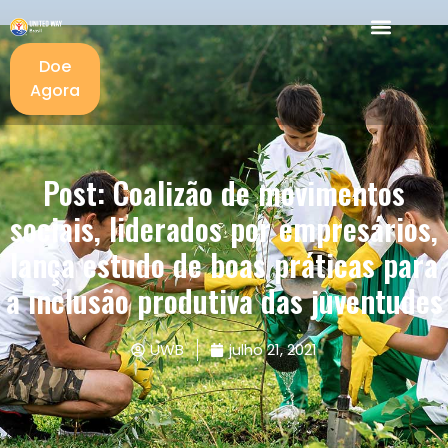
Doe
Agora
Post: Coalizão de movimentos
sociais, liderados por empresários,
lança estudo de boas práticas para
a inclusão produtiva das juventudes
UWB
julho 21, 2021