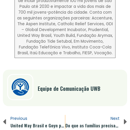
de incluir produtivamente 100 mil jovens de São
Paulo até 2030 e impactar a vida dos mais de
700 mil jovens-potência da cidade. Conta com
as seguintes organizações parceiras: Accenture,
The Aspen Institute, Catholic Relief Services, GDI
– Global Development Incubator, Prudential,
United Way Brasil​, Youth Build, Fundação Arymax,
Fundação Tide Setubal, Em Movimento,
Fundação Telefônica Vivo, Instituto Coca-Cola
Brasil, Itaú Educação e Trabalho, FIESP, Vocação.
Equipe de Comunicação UWB
Previous
Next
United Way Brasil e Goyn promovem ações para a inclusão produtiva jovem
Do que as famílias precisam para cuidar das crianças nestes tempos?