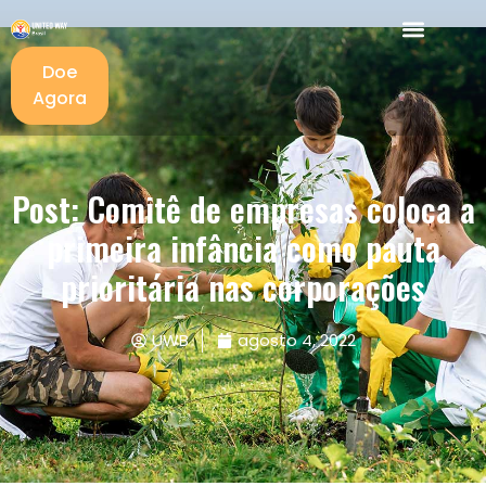
Doe
Agora
Post: Comitê de empresas coloca a
primeira infância como pauta
prioritária nas corporações
UWB
agosto 4, 2022