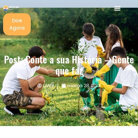
Doe
Agora
Post: Conte a sua História – Gente
que faz
UWB
março 28, 2013