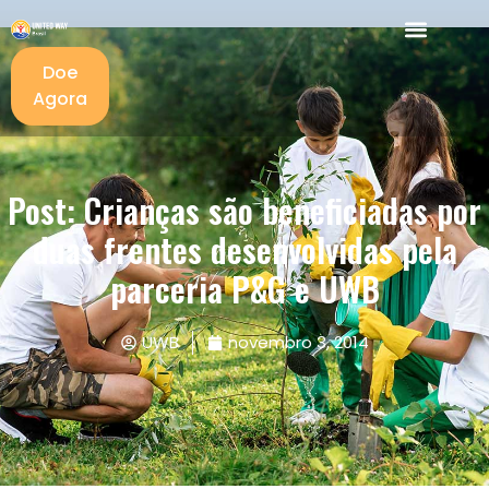
Doe
Agora
Post: Crianças são beneficiadas por
duas frentes desenvolvidas pela
parceria P&G e UWB
UWB
novembro 3, 2014