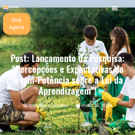
Doe
Agora
Post: Lançamento da Pesquisa:
“Percepções e Expectativas do
Jovem-Potência sobre a Lei da
Aprendizagem”!
Mariana Carvalho
maio 29, 2024