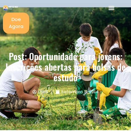
Doe
Agora
Post: Oportunidade para jovens:
Inscrições abertas para bolsas de
estudo
UWB
setembro 11, 2014