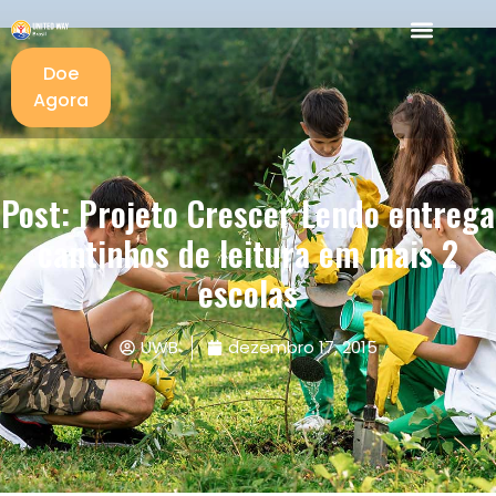
Doe
Agora
Post: Projeto Crescer Lendo entrega
cantinhos de leitura em mais 2
escolas
UWB
dezembro 17, 2015