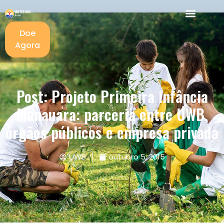
Doe
Agora
Post: Projeto Primeira Infância
Manauara: parceria entre UWB,
órgãos públicos e empresa privada
UWB
outubro 5, 2015