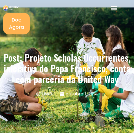
Doe
Agora
Post: Projeto Scholas Occurrentes,
iniciativa do Papa Francisco, conta
com parceria da United Way
UWB
outubro 1, 2014