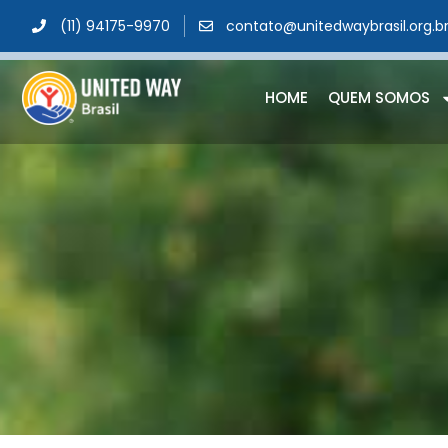
(11) 94175-9970
contato@unitedwaybrasil.org.b
HOME
QUEM SOMOS