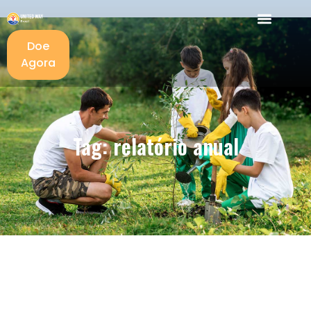
Doe
Agora
Tag: relatório anual