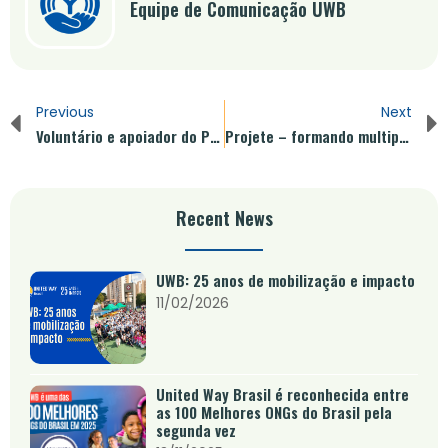
Equipe de Comunicação UWB
Previous
Next
Voluntário e apoiador do Projete, Roberto Biagi do Grupo Maubisa fala sobre a satisfação em contribuir para a formação de jovens
Projete – formando multiplicadores e estreitando os laços entre o setor privado, o social e a educação
Recent News
UWB: 25 anos de mobilização e impacto
11/02/2026
United Way Brasil é reconhecida entre
as 100 Melhores ONGs do Brasil pela
segunda vez