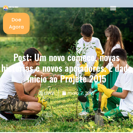
Doe
Agora
Post: Um novo começo, novas
histórias e novos apoiadores. É dado
início ao Projete 2015
UWB
maio 7, 2015