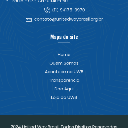
Paulo - SP - CEP 01140-060
(11) 94175-9970
contato@unitedwaybrasil.org.br
Mapa do site
Home
Quem Somos
Acontece na UWB
Transparência
Doe Aqui
Loja da UWB
2024 United Way Brasil. Todos Direitos Reservados