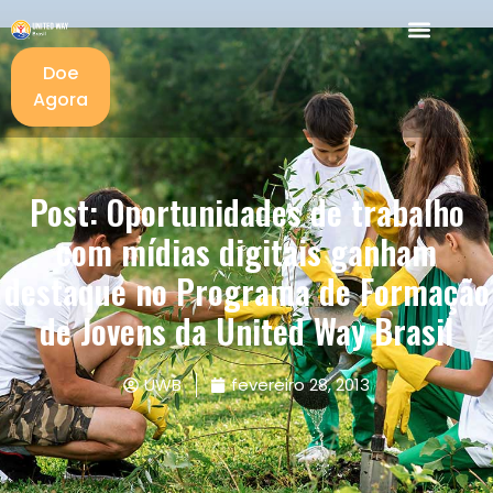
Doe
Agora
Post: Oportunidades de trabalho
com mídias digitais ganham
destaque no Programa de Formação
de Jovens da United Way Brasil
UWB
fevereiro 28, 2013