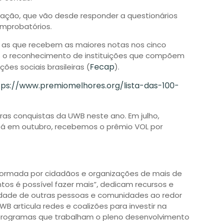
iação, que vão desde responder a questionários
mprobatórios.
 as que recebem as maiores notas nos cinco
as o reconhecimento de instituições que compõem
Fecap
es sociais brasileiras (
).
tps://www.premiomelhores.org/lista-das-100-
as conquistas da UWB neste ano. Em julho,
 Já em outubro, recebemos o prêmio VOL por
formada por cidadãos e organizações de mais de
ntos é possível fazer mais”, dedicam recursos e
lidade de outras pessoas e comunidades ao redor
WB articula redes e coalizões para investir na
programas que trabalham o pleno desenvolvimento