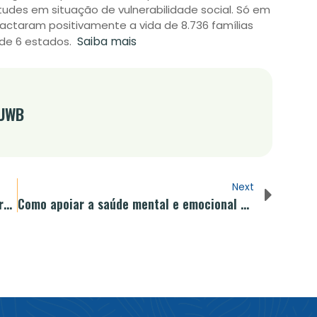
ntudes em situação de vulnerabilidade social. Só em
actaram positivamente a vida de 8.736 famílias
Saiba mais
 de 6 estados.
 UWB
Next
UWB ganha o Prêmio VOL por melhores práticas de voluntariado
Como apoiar a saúde mental e emocional das mães-solo?