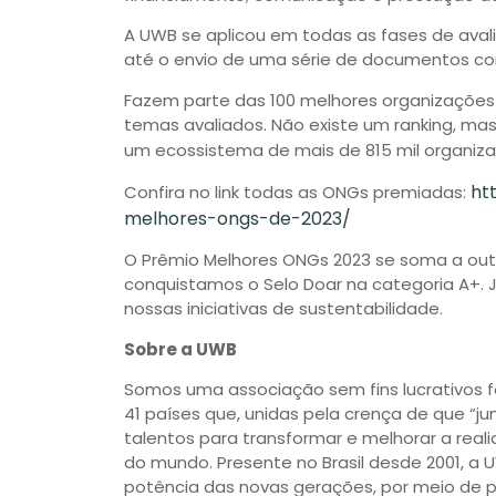
A UWB se aplicou em todas as fases de aval
até o envio de uma série de documentos co
Fazem parte das 100 melhores organizações
temas avaliados. Não existe um ranking, m
um ecossistema de mais de 815 mil organizaçõ
ht
Confira no link todas as ONGs premiadas:
melhores-ongs-de-2023/
O Prêmio Melhores ONGs 2023 se soma a outr
conquistamos o Selo Doar na categoria A+.
nossas iniciativas de sustentabilidade.
Sobre a UWB
Somos uma associação sem fins lucrativos 
41 países que, unidas pela crença de que “ju
talentos para transformar e melhorar a rea
do mundo. Presente no Brasil desde 2001, a U
potência das novas gerações, por meio de 