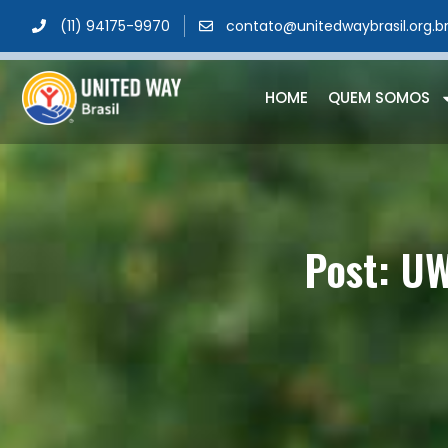
(11) 94175-9970
contato@unitedwaybrasil.org.b
HOME
QUEM SOMOS
Post: U