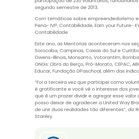
participação de 230 voluntários, funcionário
segundo semestre de 2013.
Com temáticas sobre empreendedorismo e ed
Pena- IVP, Contabilidade, Earn your Future- 
Contabilidade
Este ano, as Mentorias aconteceram nos segui
Sorocaba, Campinas, Caxias do Sul e Curitiba
Owens-Illinois, Monsanto, Votorantim, Bom
ONGs: Obra do Berço, Pró-Morato, CEPAC, ABC 
Educar, Fundação DPaschoal, além das indicaç
“Foi a terceira vez que participei como volun
é gratificante e você vê o interesse dos jo
que é um prazer dividir e agregar esse valor 
posso deixar de agradecer a United Way Brasi
de unir duas realidades tão diferentes”, diz 
Stanley.