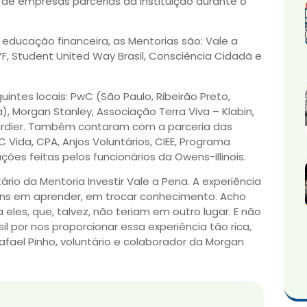
s de empresas parcerias da instituição durante o
ucação financeira, as Mentorias são: Vale a
EYF, Student United Way Brasil, Consciência Cidadã e
ntes locais: PwC (São Paulo, Ribeirão Preto,
), Morgan Stanley, Associação Terra Viva – Klabin,
bardier. Também contaram com a parceria das
Vida, CPA, Anjos Voluntários, CIEE, Programa
ões feitas pelos funcionários da Owens-Illinois.
tário da Mentoria Investir Vale a Pena. A experiência
vens em aprender, em trocar conhecimento. Acho
a eles, que, talvez, não teriam em outro lugar. E não
l por nos proporcionar essa experiência tão rica,
Rafael Pinho, voluntário e colaborador da Morgan