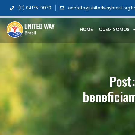
(11) 94175-9970
contato@unitedwaybrasil.org.b
HOME
QUEM SOMOS
Post
beneficia