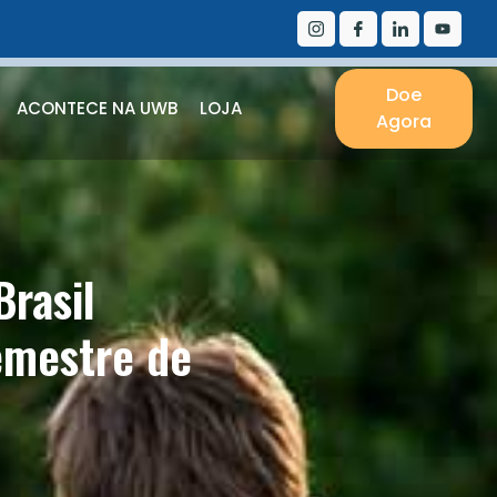
Doe
ACONTECE NA UWB
LOJA
Agora
rasil
emestre de