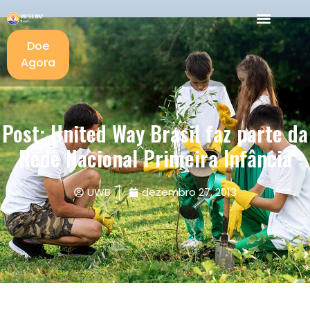
Doe
Agora
Post: United Way Brasil faz parte da
Rede Nacional Primeira Infância
UWB
dezembro 27, 2013